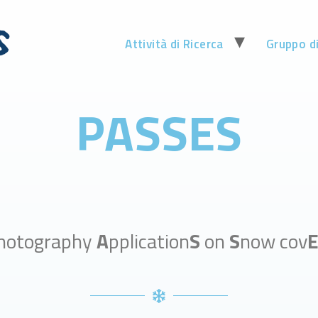
Attività di Ricerca
Gruppo d
PASSES
hotography
A
pplication
S
on
S
now cov