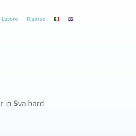
i Lavoro
Risorse
E
r in
S
valbard